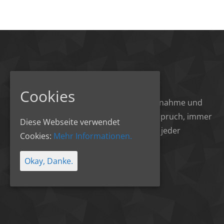
MSRplan
Cookies
Egal ob Planung, Ausführung, Abnahme und
Abrechnung – wir haben den Anspruch, immer
Diese Webseite verwendet
beste Arbeit zu leisten und Sie in jeder
Cookies:
Mehr Informationen.
Hinsicht zufriedenzustellen.
Okay, Danke.