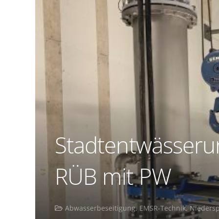
Stadtentwässeru
RÜB mit PW
Abwasserbeseitigung
,
EMSR-Technik
,
Nieders